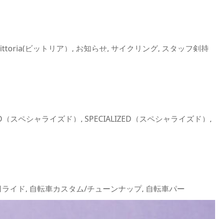
Vittoria(ビットリア）
,
お知らせ
,
サイクリング
,
スタッフ剣持
CYCLE 小物 用品 ロードバイク クロスバイク
IZED（スペシャライズド）
,
SPECIALIZED（スペシャライズド）
,
!!
,
自転車イベント/サイクリング
,
自転車パーツ/CYCLE 小
日ライド
,
自転車カスタム/チューンナップ
,
自転車パー