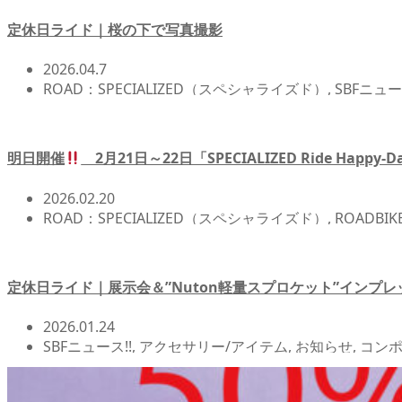
定休日ライド｜桜の下で写真撮影
2026.04.7
ROAD：SPECIALIZED（スペシャライズド）
,
SBFニュー
コラム
,
北浦和店NEWS!!
,
定休日ライド
,
自転車イベント
明日開催
2月21日～22日「SPECIALIZED Ride Happy
2026.02.20
ROAD：SPECIALIZED（スペシャライズド）
,
ROADBI
アクセサリー/アイテム
,
イベント/レース/試乗会
,
お知
物 用品 ロードバイク クロスバイク
,
試乗会
定休日ライド｜展示会＆”Nuton軽量スプロケット”インプ
2026.01.24
SBFニュース!!
,
アクセサリー/アイテム
,
お知らせ
,
コンポ
ツ/CYCLE 小物 用品 ロードバイク クロスバイク