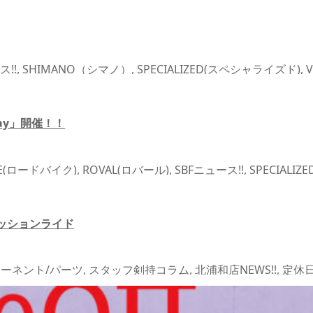
ス!!
,
SHIMANO（シマノ）
,
SPECIALIZED(スペシャライズド)
,
/サイクリング
,
自転車カスタム/チューンナップ
,
自転車パーツ/
-Day」開催！！
KE(ロードバイク)
,
ROVAL(ロバール)
,
SBFニュース!!
,
SPECIAL
らせ
,
コンポーネント/パーツ
,
シューズ
,
ホイール
,
北浦和店NEWS
レッションライド
ーネント/パーツ
,
スタッフ剣持コラム
,
北浦和店NEWS!!
,
定休