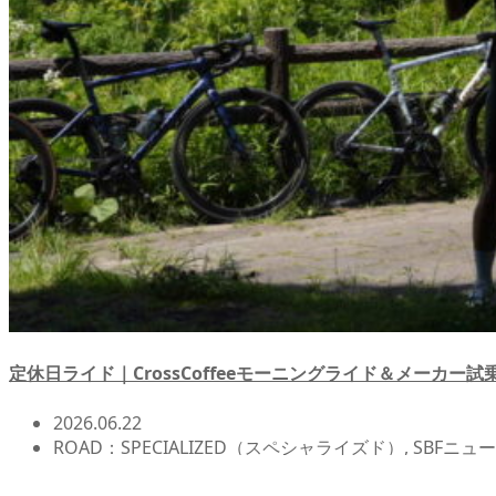
定休日ライド｜CrossCoffeeモーニングライド＆メーカー
2026.06.22
ROAD：SPECIALIZED（スペシャライズド）
,
SBFニュー
ライド
,
店頭在庫
,
自転車イベント/サイクリング