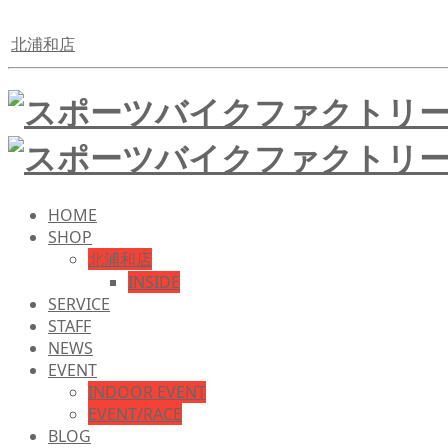
北浦和店
HOME
SHOP
北浦和店
INSIDE
SERVICE
STAFF
NEWS
EVENT
INDOOR EVENT
EVENT/RACE
BLOG