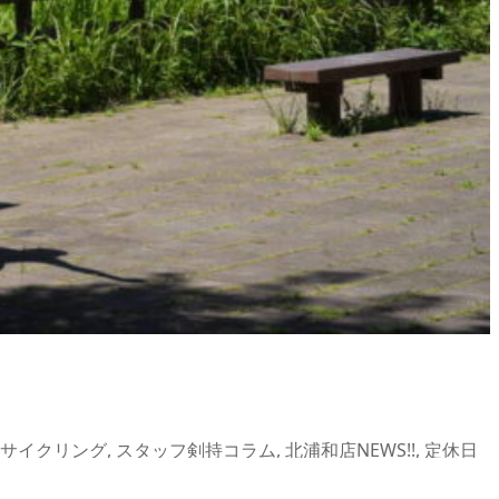
サイクリング
,
スタッフ剣持コラム
,
北浦和店NEWS!!
,
定休日