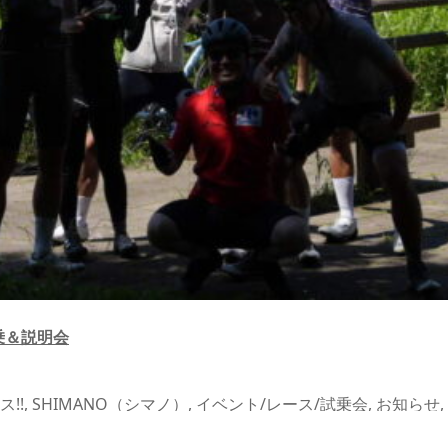
試乗＆説明会
ス!!
,
SHIMANO（シマノ）
,
イベント/レース/試乗会
,
お知らせ
,