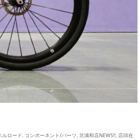
ベルロード
,
コンポーネント/パーツ
,
北浦和店NEWS!!
,
店頭在