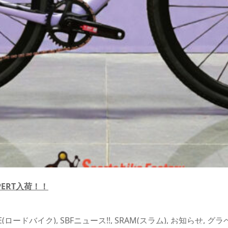
PERT入荷！！
KE(ロードバイク)
,
SBFニュース!!
,
SRAM(スラム)
,
お知らせ
,
グラ