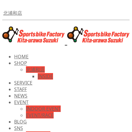
北浦和店
HOME
SHOP
北浦和店
INSIDE
SERVICE
STAFF
NEWS
EVENT
INDOOR EVENT
EVENT/RACE
BLOG
SNS