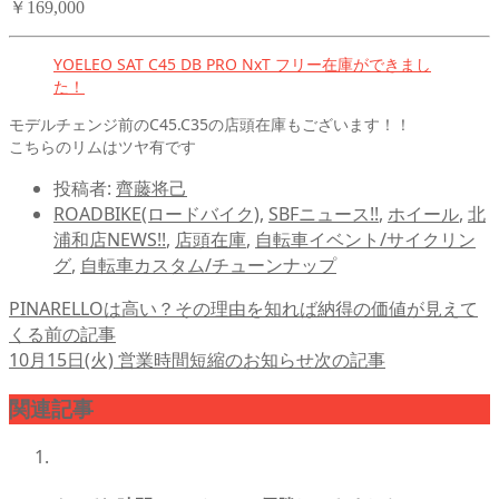
￥169,000
YOELEO SAT C45 DB PRO NxT フリー在庫ができまし
た！
モデルチェンジ前のC45.C35の店頭在庫もございます！！
こちらのリムはツヤ有です
投稿者:
齊藤将己
ROADBIKE(ロードバイク)
,
SBFニュース!!
,
ホイール
,
北
浦和店NEWS!!
,
店頭在庫
,
自転車イベント/サイクリン
グ
,
自転車カスタム/チューンナップ
PINARELLOは高い？その理由を知れば納得の価値が見えて
くる
前の記事
10月15日(火) 営業時間短縮のお知らせ
次の記事
関連記事