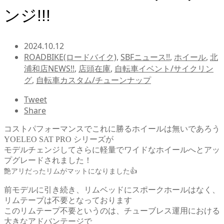
ンジ!!!
2024.10.12
ROADBIKE(ロードバイク)
,
SBFニュース!!
,
ホイール
,
北
浦和店NEWS!!
,
店頭在庫
,
自転車イベント/サイクリン
グ
,
自転車カスタム/チューンナップ
Tweet
Share
コストパフォーマンスでこれに勝るホイールは無いであろう
YOELEO SAT PRO シリーズが
モデルチェンジしてさらに軽量でワイドなホイールへとアッ
プグレードされました！
艶アリだったリムがマットになりました👍
前モデルに引き続き、リムベッドにスポークホールはなく、
リムテープは不要となっております
このリムテープ不要というのは、チューブレス運用における
大きなアドバンテージで