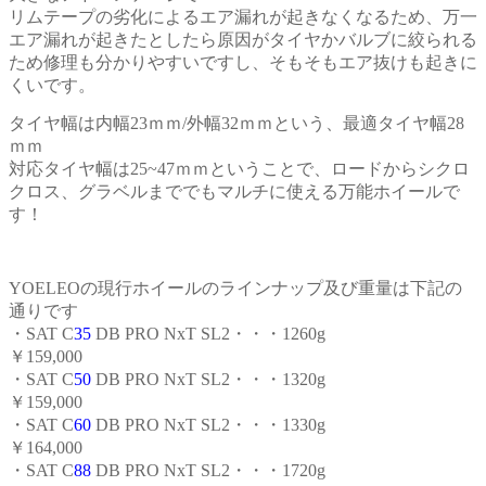
リムテープの劣化によるエア漏れが起きなくなるため、万一
エア漏れが起きたとしたら原因がタイヤかバルブに絞られる
ため修理も分かりやすいですし、そもそもエア抜けも起きに
くいです。
タイヤ幅は内幅23ｍｍ/外幅32ｍｍという、最適タイヤ幅28
ｍｍ
対応タイヤ幅は25~47ｍｍということで、ロードからシクロ
クロス、グラベルまででもマルチに使える万能ホイールで
す！
YOELEOの現行ホイールのラインナップ及び重量は下記の
通りです
・SAT C
35
DB PRO NxT SL2・・・1260g
￥159,000
・SAT C
50
DB PRO NxT SL2・・・1320g
￥159,000
・SAT C
60
DB PRO NxT SL2・・・1330g
￥164,000
・SAT C
88
DB PRO NxT SL2・・・1720g