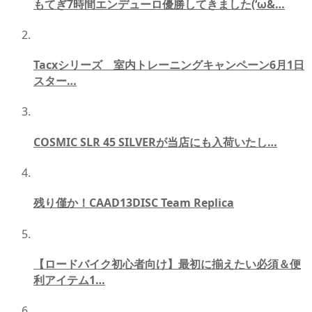
もてぎ7時間エンデューロ優勝してきました(‘ω&…
Tacxシリーズ 室内トレーニングキャンペーン6月1日
スター…
COSMIC SLR 45 SILVERが当店にも入荷いたし…
残り僅か！CAAD13DISC Team Replica
【ロードバイク初心者向け】最初に揃えたい必須＆便
利アイテム1…