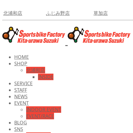
北浦和店
ふじみ野店
草加店
HOME
SHOP
北浦和店
INSIDE
SERVICE
STAFF
NEWS
EVENT
INDOOR EVENT
EVENT/RACE
BLOG
SNS