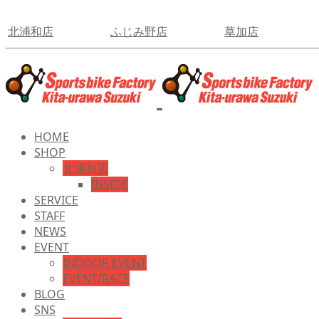
北浦和店
ふじみ野店
草加店
HOME
SHOP
北浦和店
INSIDE
SERVICE
STAFF
NEWS
EVENT
INDOOR EVENT
EVENT/RACE
BLOG
SNS