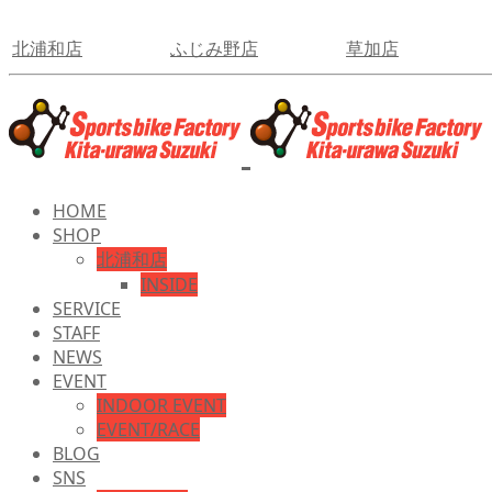
北浦和店
ふじみ野店
草加店
HOME
SHOP
北浦和店
INSIDE
SERVICE
STAFF
NEWS
EVENT
INDOOR EVENT
EVENT/RACE
BLOG
SNS